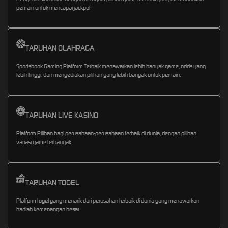
pemain untuk mencapai jackpot
TARUHAN OLAHRAGA
Sportsbook Gaming Platform Terbaik menawarkan lebih banyak game, odds yang
lebih tinggi, dan menyediakan pilihan yang lebih banyak untuk pemain.
TARUHAN LIVE KASINO
Platform Pilihan bagi perusahaan-perusahaan terbaik di dunia, dengan pilihan
variasi game terbanyak
TARUHAN TOGEL
Platform togel yang menarik dari perusahan terbaik di dunia yang menawarkan
hadiah kemenangan besar