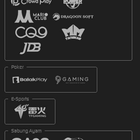
Poker
E-Sports
Sabung Ayam