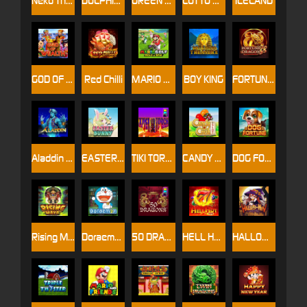
Neko The Fortune Cat
DOLPHIN REEF
GREEN GOLD
LOTTO MADNESS
ICELAND
GOD OF WEALTH
Red Chilli
MARIO GOLF
BOY KING
FORTUNE DRAGON 88
Aladdin Wishes
EASTER BUNNY
TIKI TORCH
CANDY CRUSH
DOG FORTUNE
Rising Maya
Doraemon
50 DRAGONS
HELL HOT 100
HALLOWIN