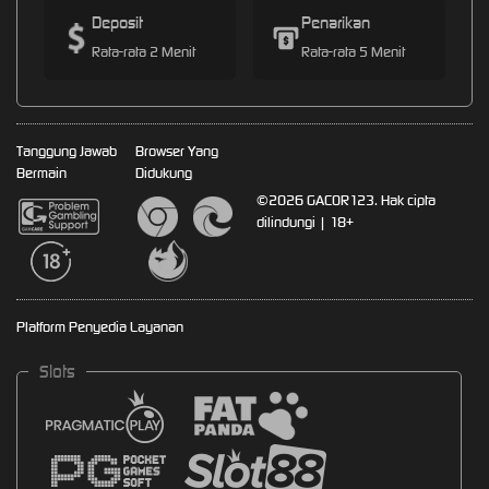
Deposit
Penarikan
Rata-rata 2 Menit
Rata-rata 5 Menit
Tanggung Jawab
Browser Yang
Bermain
Didukung
©2026 GACOR123. Hak cipta
dilindungi | 18+
Platform Penyedia Layanan
Slots