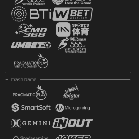
Crash Game