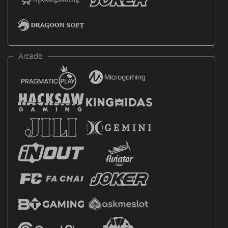
Arcade