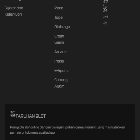
Syarat dan
Race
Ketentuan
Togel
Olahraga
Crash
Game
Arcade
Poker
E-Sports
Sabung
Ayam
TARUHAN SLOT
Penyedia slot online dengan beragam pilihan game menarik yang memudahkan
pemain untuk mencapai jackpot