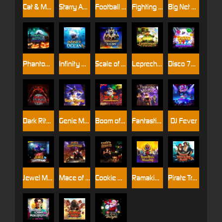
Cat & Mouse
Starry Adventure
Football Fever
Fighting Bull
Big Net Bass
Phantom Multiplier
Infinity Ocean
Scale of Heaven: Anubis
Leprechaun’s Fortune
Disco 777 Hold and Win
Dark Ritual
Genie Mystery
Boom of Prosperity
Fantastic Beast
DJ Fever
Jewel Mastermind
Mace of Hercules
Cookie Hunter
Ramakien Blessing
Pirate Treasure Hunt