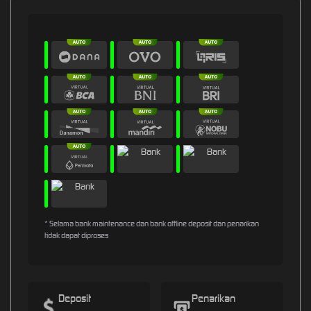
* Selama bank maintenance dan bank offline deposit dan penarikan
tidak dapat diproses
Deposit
Penarikan