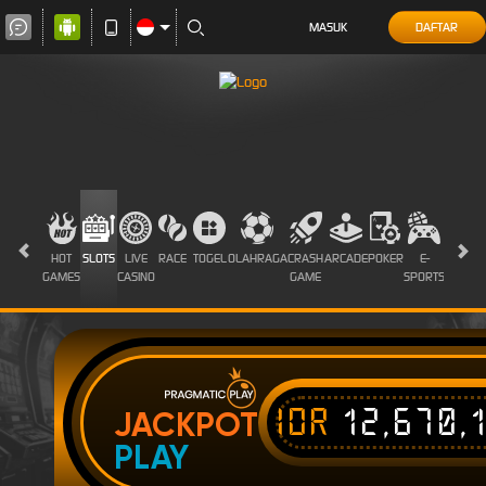
MASUK
DAFTAR
HOT
SLOTS
LIVE
RACE
TOGEL
OLAHRAGA
CRASH
ARCADE
POKER
E-
SABUN
GAMES
CASINO
GAME
SPORTS
AYAM
IDR
12,670,
JACKPOT
PLAY