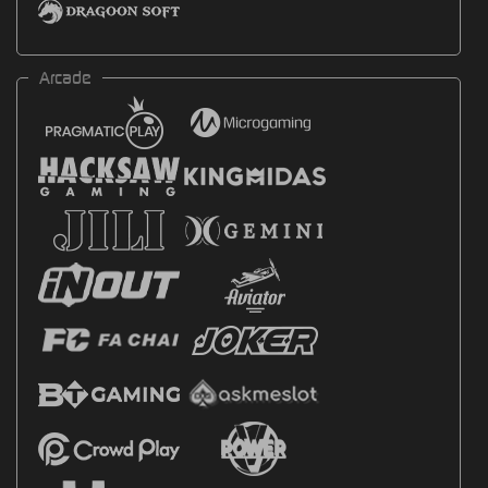
Arcade