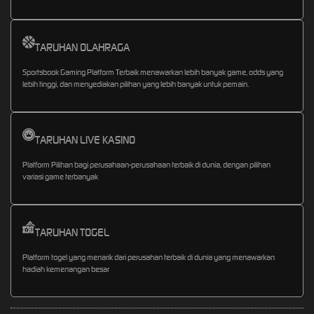
TARUHAN OLAHRAGA
Sportsbook Gaming Platform Terbaik menawarkan lebih banyak game, odds yang
lebih tinggi, dan menyediakan pilihan yang lebih banyak untuk pemain.
TARUHAN LIVE KASINO
Platform Pilihan bagi perusahaan-perusahaan terbaik di dunia, dengan pilihan
variasi game terbanyak
TARUHAN TOGEL
Platform togel yang menarik dari perusahan terbaik di dunia yang menawarkan
hadiah kemenangan besar