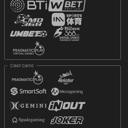
Crash Game