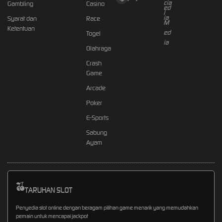
Gambling
Casino
Syarat dan
Race
Ketentuan
Togel
Olahraga
Crash
Game
Arcade
Poker
E-Sports
Sabung
Ayam
TARUHAN SLOT
Penyedia slot online dengan beragam pilihan game menarik yang memudahkan
pemain untuk mencapai jackpot