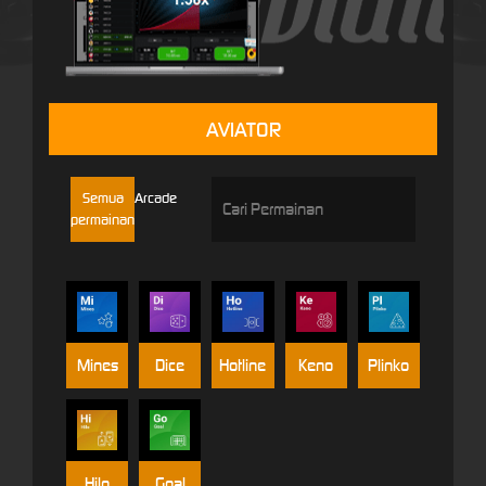
AVIATOR
Semua
Arcade
permainan
Mines
Dice
Hotline
Keno
Plinko
Hilo
Goal