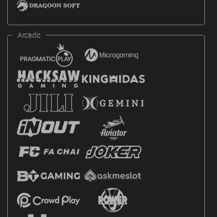
Arcade