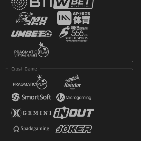
Crash Game