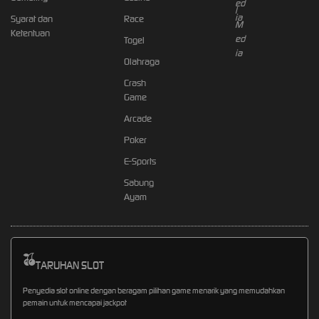
Syarat dan
Race
Ketentuan
Togel
Olahraga
Crash
Game
Arcade
Poker
E-Sports
Sabung
Ayam
TARUHAN SLOT
Penyedia slot online dengan beragam pilihan game menarik yang memudahkan
pemain untuk mencapai jackpot