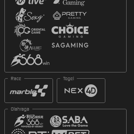
Race
Togel
Olahraga