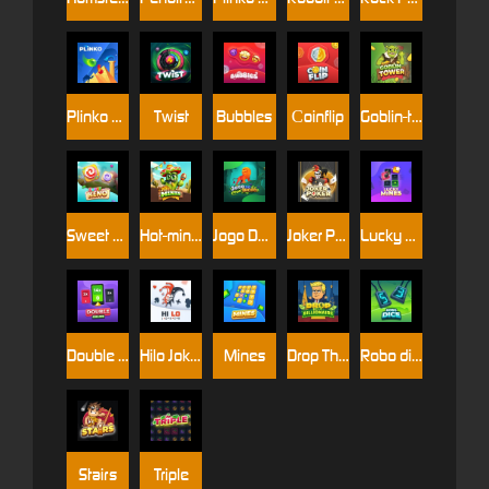
Plinko 1000
Twist
Bubbles
Сoinflip
Goblin-tower
Sweet Keno
Hot-mines
Jogo Do Bicho
Joker Poker
Lucky mines
Double Online
Hilo Joker
Mines
Drop The Billionaire
Robo dice
Stairs
Triple