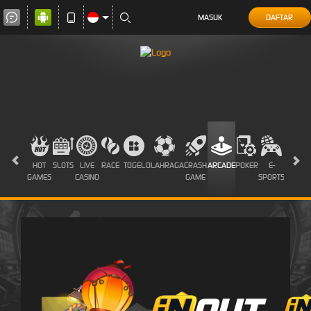
MASUK
DAFTAR
HOT
SLOTS
LIVE
RACE
TOGEL
OLAHRAGA
CRASH
ARCADE
POKER
E-
SABUN
GAMES
CASINO
GAME
SPORTS
AYAM