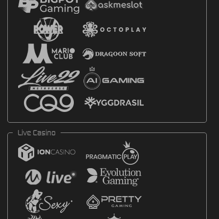
Live Casino