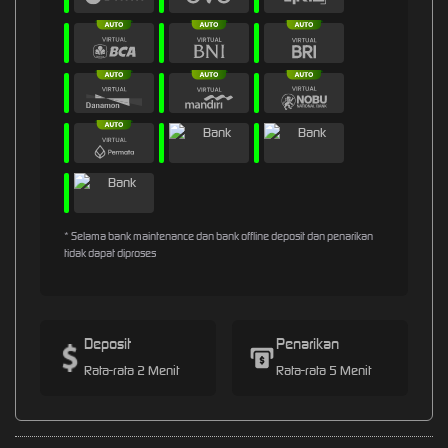
* Selama bank maintenance dan bank offline deposit dan penarikan
tidak dapat diproses
Deposit
Penarikan
Rata-rata 2 Menit
Rata-rata 5 Menit