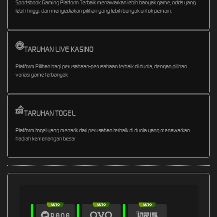
Sportsbook Gaming Platform Terbaik menawarkan lebih banyak game, odds yang
lebih tinggi, dan menyediakan pilihan yang lebih banyak untuk pemain.
TARUHAN LIVE KASINO
Platform Pilihan bagi perusahaan-perusahaan terbaik di dunia, dengan pilihan
variasi game terbanyak
TARUHAN TOGEL
Platform togel yang menarik dari perusahan terbaik di dunia yang menawarkan
hadiah kemenangan besar