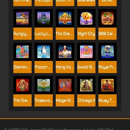
Hungry Cats
Lucky Legend
The Dragon Brings Wealth
Night City
888 Cai Shen
Diamond Fruit
Frozen World
Hong Kong Flavor
Sweet 666 Deluxe
Royal Fruit
The Dragon Brings Wealth 2
Treasure Koi
Mega Winner
Chicago II
Muay Thai