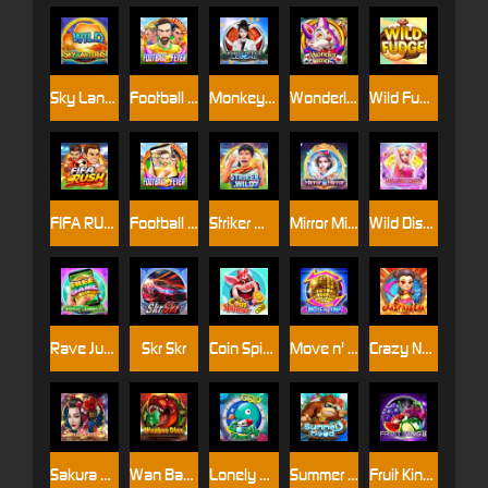
Sky Lantern
Football Fever M
Monkey Office Legend
Wonderland
Wild Fudge
FIFA RUSH
Football Fever
Striker WILD
Mirror Mirror
Wild Disco Night
Rave Jump 2 M
Skr Skr
Coin Spinner
Move n' Jump
Crazy Nuozha
Sakura Legend
Wan Bao Dino
Lonely Planet
Summer Mood
Fruit King II