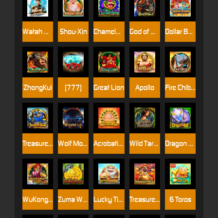
Watah Master
Shou-Xin
Chameleon
God of War
Dollar Bomb
ZhongKui
[777]
Great Lion
Apollo
Fire Chibi M
Treasure Island
Wolf Moon
Acrobatics
Wild Tarzan
Dragon Ball
WuKong&Peaches
Zuma Wild
Lucky Tigers
Treasure Pirate
6 Toros