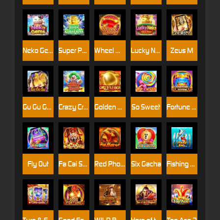
Neko Gems
Super Power Bank
Wheel Money
Lucky Neko New Year
Zeus M
Gu Gu Gu M
Crazy Crazy
Golden Eggs
So Sweet
Fortune Totem
Fly Out
Fa Cai Shen M
Red Phoenix
Six Gacha
Fishing King