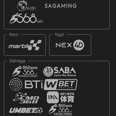
Race
Togel
Olahraga