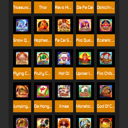
Treasure of Seti
Thor
Rave High
Da Fa Cai
Detective Dee
Snow Queen
Hephaestus
Fa Cai Shen
Fire Queen2
Ecstatic Circus
Flying Cai Shen
Fruity Carnival
Hot DJ
Uproar In Heaven
Fire Chibi 2
Jumping Mobile
Da Hong Zhong
Xmas
Monster Hunter
God Of Chess