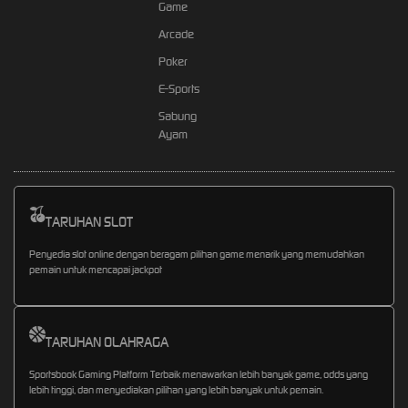
Game
Arcade
Poker
E-Sports
Sabung
Ayam
TARUHAN SLOT
Penyedia slot online dengan beragam pilihan game menarik yang memudahkan
pemain untuk mencapai jackpot
TARUHAN OLAHRAGA
Sportsbook Gaming Platform Terbaik menawarkan lebih banyak game, odds yang
lebih tinggi, dan menyediakan pilihan yang lebih banyak untuk pemain.