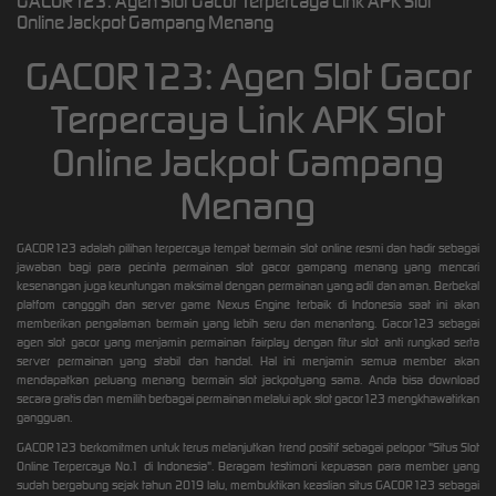
GACOR123: Agen Slot Gacor Terpercaya Link APK Slot
Online Jackpot Gampang Menang
GACOR123: Agen Slot Gacor
Terpercaya Link APK Slot
Online Jackpot Gampang
Menang
GACOR123 adalah pilihan terpercaya tempat bermain slot online resmi dan hadir sebagai
jawaban bagi para pecinta permainan slot gacor gampang menang yang mencari
kesenangan juga keuntungan maksimal dengan permainan yang adil dan aman. Berbekal
platfom cangggih dan server game Nexus Engine terbaik di Indonesia saat ini akan
memberikan pengalaman bermain yang lebih seru dan menantang. Gacor123 sebagai
agen slot gacor yang menjamin permainan fairplay dengan fitur slot anti rungkad serta
server permainan yang stabil dan handal. Hal ini menjamin semua member akan
mendapatkan peluang menang bermain slot jackpotyang sama. Anda bisa download
secara gratis dan memilih berbagai permainan melalui apk slot gacor123 mengkhawatirkan
gangguan.
GACOR123 berkomitmen untuk terus melanjutkan trend positif sebagai pelopor "Situs Slot
Online Terpercaya No.1 di Indonesia". Beragam testimoni kepuasan para member yang
sudah bergabung sejak tahun 2019 lalu, membuktikan keaslian situs GACOR123 sebagai