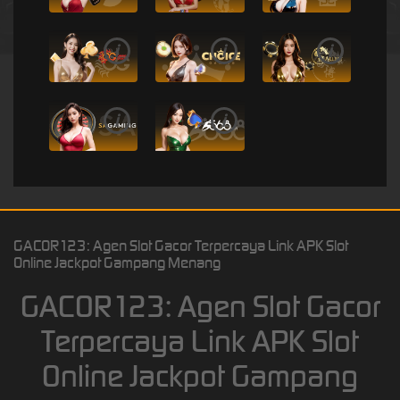
i
i
i
i
i
GACOR123: Agen Slot Gacor Terpercaya Link APK Slot
Online Jackpot Gampang Menang
GACOR123: Agen Slot Gacor
Terpercaya Link APK Slot
Online Jackpot Gampang