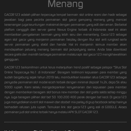
Menang
GACOR123 adalah pilihan terpercaya tempat bermain slot online resmi dan hadir sebagai
jawaban bagi para pecinta permainan slot gacor gampang menang yang mencari
kesenangan juga keuntungan maksimal dengan permainan yang adil dan aman. Berbekal
platfom cangggih dan server game Nexus Engine terbaik di Indonesia saat ini akan
memberikan pengalaman bermain yang lebih seru dan menantang. Gacor123 sebagai
agen slot gacor yang menjamin permainan fairplay dengan fitur slot anti rungkad serta
server permainan yang stabil dan handal. Hal ini menjamin semua member akan
mendapatkan peluang menang bermain slot jackpotyang sama. Anda bisa download
secara gratis dan memilih berbagai permainan melalui apk slot gacor123 mengkhawatirkan
gangguan.
GACOR123 berkomitmen untuk terus melanjutkan trend positif sebagai pelopor "Situs Slot
Online Terpercaya No.1 di Indonesia". Beragam testimoni kepuasan para member yang
sudah bergabung sejak tahun 2019 lalu, membuktikan keaslian situs GACOR123 sebagai
penyedia permainan slot modal receh terbaik dengan minimal deposit 1k,2k, depo 5k atau
5000 rupiah. Kami selalu mengedepankan kenyamanan dan kepuasan para member
dengan memberikan beragam slot bonus new member dan slot gratis saldo setiap minggu
nya. Juga beragam pilihan slot bet 50 100 200 400 perak dengan bet kecil. Di gacor123
juga menyediakan event slot maxwin dan sbobet mix parlay di grup facebook setap harinya
berhadiah ratusan juta rupiah. Temukan link slot gacor123 yang asli di GOOGLE. Akses
permainan judi slot online terbaik hanya melalui APK SLOT GACOR123.