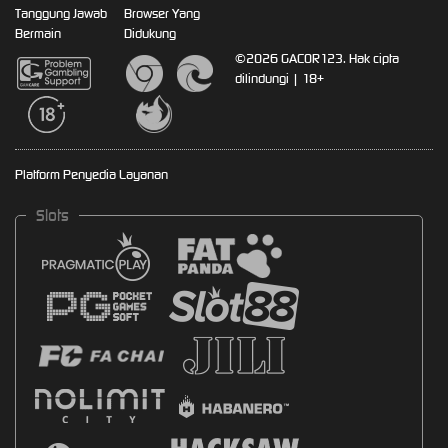
Tanggung Jawab
Browser Yang
Bermain
Didukung
©2026 GACOR123. Hak cipta
dilindungi | 18+
Platform Penyedia Layanan
Slots