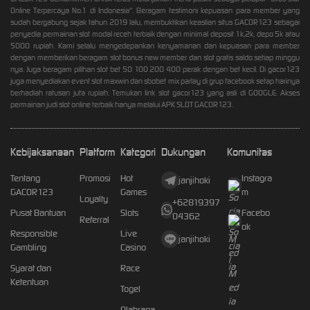
Online Terpercaya No.1 di Indonesia". Beragam testimoni kepuasan para member yang
sudah bergabung sejak tahun 2019 lalu, membuktikan keaslian situs GACOR123 sebagai
penyedia permainan slot modal receh terbaik dengan minimal deposit 1k,2k, depo 5k atau
5000 rupiah. Kami selalu mengedepankan kenyamanan dan kepuasan para member
dengan memberikan beragam slot bonus new member dan slot gratis saldo setiap minggu
nya. Juga beragam pilihan slot bet 50 100 200 400 perak dengan bet kecil. Di gacor123
juga menyediakan event slot maxwin dan sbobet mix parlay di grup facebook setap harinya
berhadiah ratusan juta rupiah. Temukan link slot gacor123 yang asli di GOOGLE. Akses
permainan judi slot online terbaik hanya melalui APK SLOT GACOR123.
Kebijaksanaan
Platform
Kategori
Dukungan
Komunitas
Tentang
Promosi
Hot
Instagra
janjihoki
GACOR123
Games
m
Loyalty
+62819397
Pusat Bantuan
Slots
Facebo
04362
Referral
ok
Responsible
Live
janjihoki
Gambling
Casino
Syarat dan
Race
Ketentuan
Togel
Olahraga