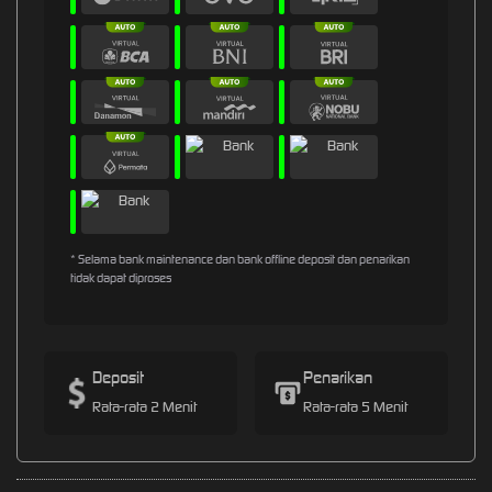
* Selama bank maintenance dan bank offline deposit dan penarikan
tidak dapat diproses
Deposit
Penarikan
Rata-rata 2 Menit
Rata-rata 5 Menit